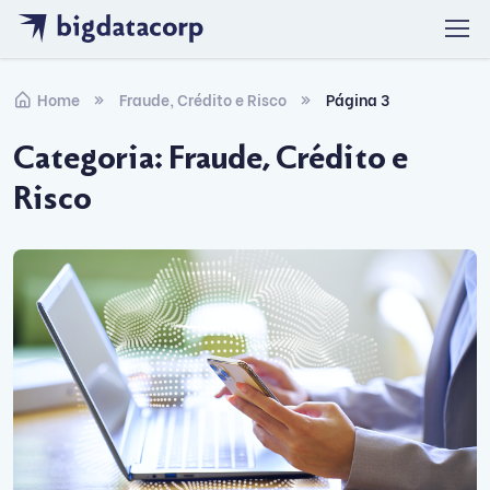
Skip to navigation
Skip to content
Home
Fraude, Crédito e Risco
Página 3
Categoria:
Fraude, Crédito e
Risco