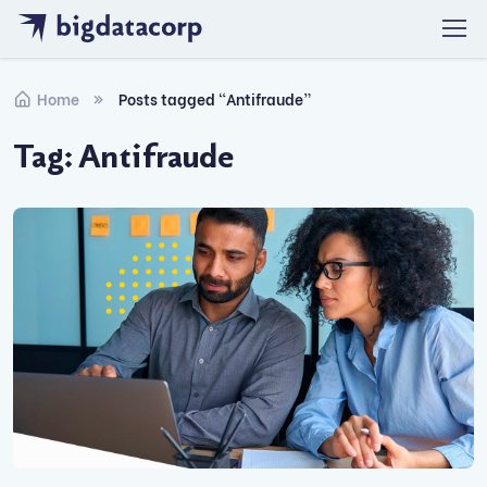
Skip to navigation
Skip to content
Home
Posts tagged “Antifraude”
Tag:
Antifraude