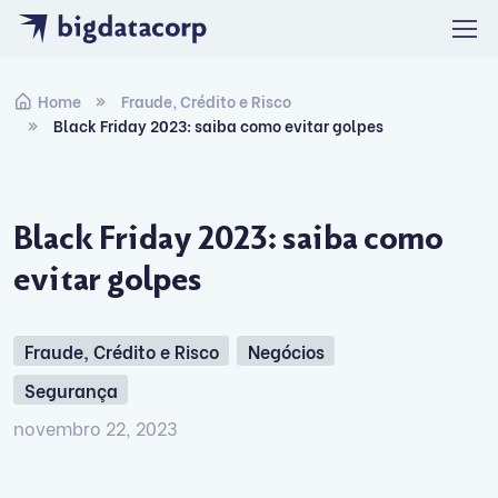
Skip to navigation
Skip to content
Home
Fraude, Crédito e Risco
Black Friday 2023: saiba como evitar golpes
Black Friday 2023: saiba como
evitar golpes
Fraude, Crédito e Risco
Negócios
Segurança
novembro 22, 2023