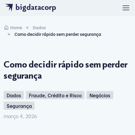
Skip to navigation
Skip to content
Home
Dados
Como decidir rápido sem perder segurança
Como decidir rápido sem perder
segurança
Dados
Fraude, Crédito e Risco
Negócios
Segurança
março 4, 2026