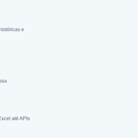
istóricas e
Essa
Excel até APIs