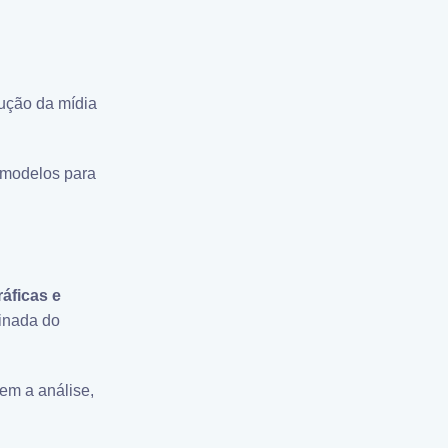
ução da mídia
m modelos para
áficas e
inada do
em a análise,