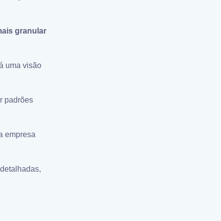
ais granular
rá uma visão
ar padrões
 a empresa
detalhadas,