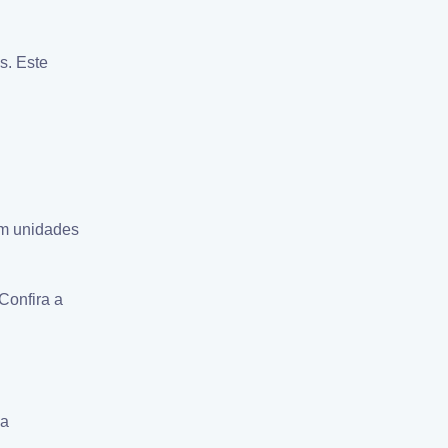
s. Este
em unidades
Confira a
sa