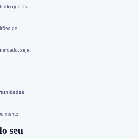
itindo que as
drões de
mercado, seja:
ortunidades
scimento.
do seu