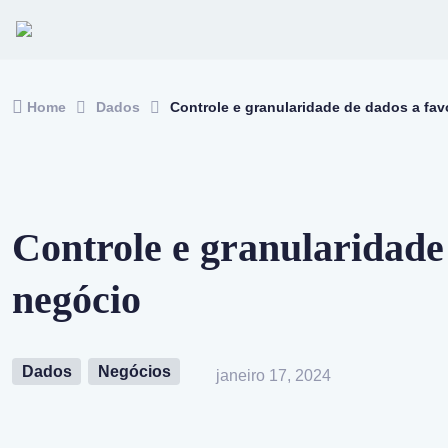
Skip to navigation
Skip to content
Home
Dados
Controle e granularidade de dados a fa
Controle e granularidade
negócio
Dados
Negócios
janeiro 17, 2024