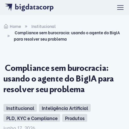
Skip to navigation
Skip to content
Home
Institucional
Compliance sem burocracia: usando o agente do BigIA
para resolver seu problema
Compliance sem burocracia:
usando o agente do BigIA para
resolver seu problema
Institucional
Inteligência Artificial
PLD, KYC e Compliance
Produtos
junho 17, 2026