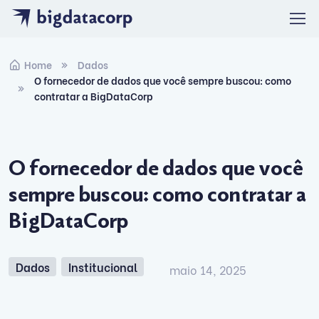
Skip to navigation
Skip to content
Home
Dados
O fornecedor de dados que você sempre buscou: como
contratar a BigDataCorp
O fornecedor de dados que você
sempre buscou: como contratar a
BigDataCorp
Dados
Institucional
maio 14, 2025