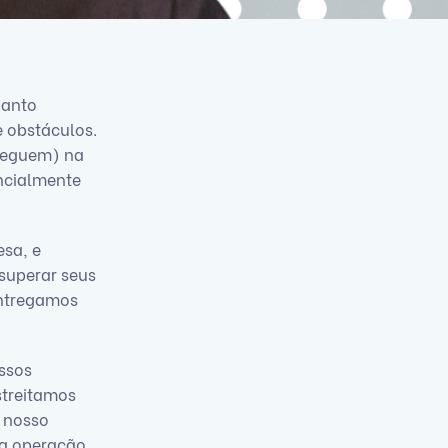
uanto
 obstáculos.
 seguem) na
ncialmente
sa, e
 superar seus
entregamos
ssos
streitamos
 nosso
a operação.