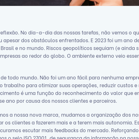
reflexão. No dia-a-dia das nossas tarefas, não vemos o q
apesar dos obstáculos enfrentados. E 2023 foi um ano de
Brasil e no mundo. Riscos geopolíticos seguiam (e ainda
mpresas ao redor do globo. O ambiente externo veio esse
 de todo mundo. Não foi um ano fácil para nenhuma empre
 trabalho para otimizar suas operações, reduzir custos e
escimento é uma função do reconhecimento do valor que 
e ano por causa dos nossos clientes e parceiros.
mos a nossa nova marca, mudamos a organização dos no
 os clientes a fazerem mais e a terem mais autonomia. E
ocuramos escutar mais feedbacks do mercado. Reforçando
os o selo ISO 27001, de segurança da informação na noss