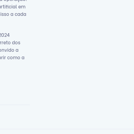
tificial em
 isso a cada
 2024
rreto dos
onvido a
rir como a