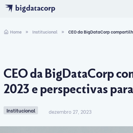
Skip to navigation
Skip to content
Home
Institucional
CEO da BigDataCorp compartilha
CEO da BigDataCorp com
2023 e perspectivas par
Institucional
dezembro 27, 2023