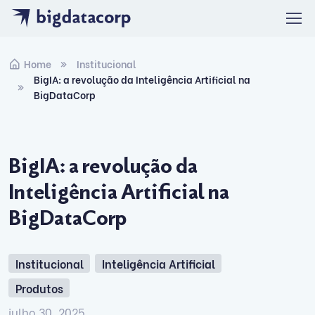
Skip to navigation
Skip to content
Home
Institucional
BigIA: a revolução da Inteligência Artificial na
BigDataCorp
BigIA: a revolução da
Inteligência Artificial na
BigDataCorp
Institucional
Inteligência Artificial
Produtos
julho 30, 2025